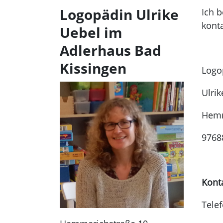
Logopädin Ulrike
Ich b
konta
Uebel im
Adlerhaus Bad
Kissingen
Logo
Ulrik
Hemm
9768
Kont
Telef